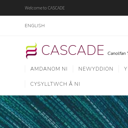
Skip
Welcome to CASCADE
to
content
ENGLISH
CASCADE
Canolfan 
AMDANOM NI
NEWYDDION
Y
CYSYLLTWCH Â NI