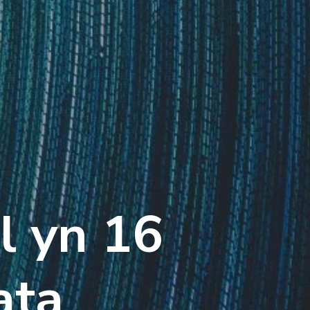
l yn 16
ata