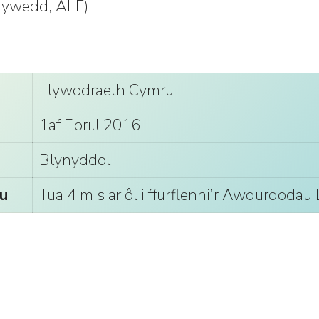
hywedd, ALF).
Llywodraeth Cymru
1af Ebrill 2016
Blynyddol
u
Tua 4 mis ar ôl i ffurflenni’r Awdurdodau