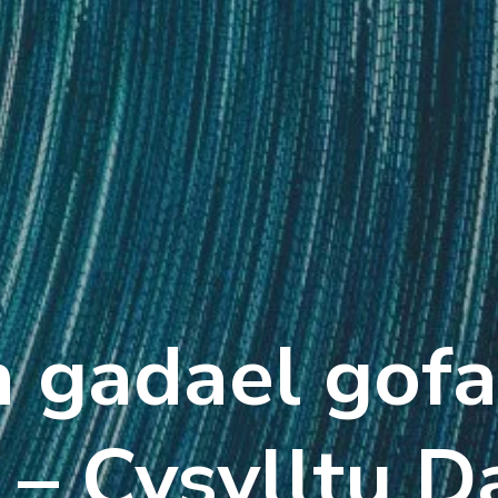
’n gadael gofa
 – Cysylltu D