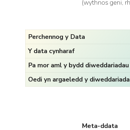
(wythnos geni, r
Perchennog y Data
Y data cynharaf
Pa mor aml y bydd diweddariadau
Oedi yn argaeledd y diweddariada
Meta-ddata