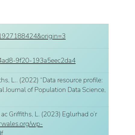
471927188424&origin=3
0-4ad8-9f20-193a5eec2da4
fiths, L.. (2022) “Data resource profile:
al Journal of Population Data Science,
, ac Griffiths, L. (2023) Eglurhad o’r
drwales.org/wp-
f