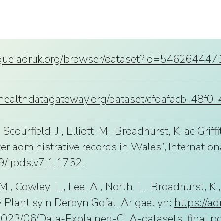
logue.adruk.org/browser/dataset?id=5462644
healthdatagateway.org/dataset/cfdafacb-48f
, Scourfield, J., Elliott, M., Broadhurst, K. ac Grif
ter administrative records in Wales”, Internation
9/ijpds.v7i1.1752.
, M., Cowley, L., Lee, A., North, L., Broadhurst, K.
y Plant sy’n Derbyn Gofal. Ar gael yn:
https://a
2023/06/Data-Explained-CLA-datasets_final.pd