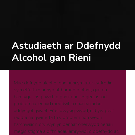
Astudiaeth ar Ddefnydd
Alcohol gan Rieni
Mae defnydd alcohol gan rieni yn fater cyffredin
sy’n effeithio ar hyd at bumed o blant, gan eu
hamlygu i risg uwch o gam-drin, esgeulustod,
problemau iechyd meddwl, a chanlyniadau
addysgol gwael. Er ei bwysigrwydd, nid yw gwir
raddfa na gwir effaith y broblem hon wedi’i
harchwilio’n drylwyr, yn bennaf oherwydd heriau
megis stigma a diffiniadau amrywiol o ddefnydd ac