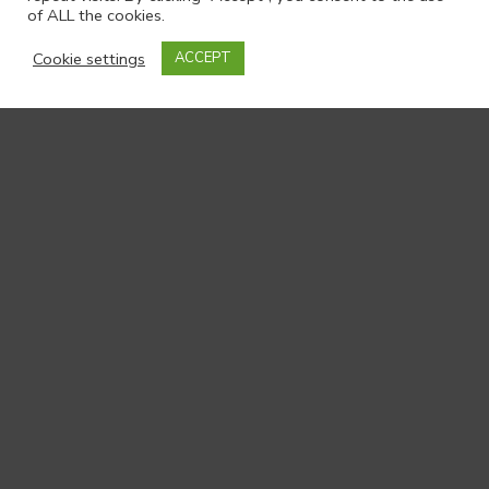
of ALL the cookies.
Cookie settings
ACCEPT
Gwybodaeth gysylltiedig
Ysgolion
List the Schools involved
Cysylltiedig
here.
List
Partneriaid
partners/collaborators
cysylltiedig
here including their
website addresses.
Arianwyr
List funding bodies here.
List the ORCA IDs of
Cyhoeddiadau
individual publications you
cysylltiedig
want to include