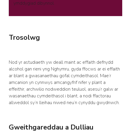
ymddygiad dibynnol.
Trosolwg
Nod yr astudiaeth yw deall maint ac effaith defnydd
alcohol gan rieni yng Nghymru, gyda ffocws ar ei effaith
ar blant a gwasanaethau gofal cymdeithasol. Mae’r
amcanion yn cynnwys amcangyfrif nifer y plant a
effeithir, archwilio nodweddion teuluol, asesu’r galw ar
wasanaethau cymdeithasol i blant, a nodi ffactorau
allweddol sy’n lleihau niwed neu’n cynyddu gwydnwch.
Gweithgareddau a Dulliau