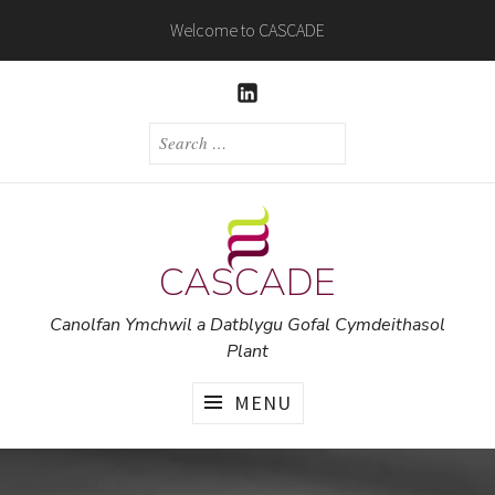
Skip
Welcome to CASCADE
to
content
LINKEDIN
SEARCH
FOR:
CASCADE
Canolfan Ymchwil a Datblygu Gofal Cymdeithasol
Plant
MENU