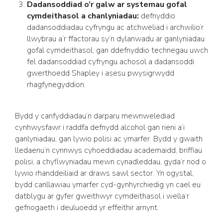
Dadansoddiad o’r galw ar systemau gofal
cymdeithasol a chanlyniadau:
defnyddio
dadansoddiadau cyfryngu ac atchweliad i archwilio’r
llwybrau a’r ffactorau sy’n dylanwadu ar ganlyniadau
gofal cymdeithasol, gan ddefnyddio technegau uwch
fel dadansoddiad cyfryngu achosol a dadansoddi
gwerthoedd Shapley i asesu pwysigrwydd
rhagfynegyddion.
Bydd y canfyddiadau’n darparu mewnwelediad
cynhwysfawr i raddfa defnydd alcohol gan rieni a’i
ganlyniadau, gan lywio polisi ac ymarfer. Bydd y gwaith
lledaenu’n cynnwys cyhoeddiadau academaidd, briffiau
polisi, a chyflwyniadau mewn cynadleddau, gyda’r nod o
lywio rhanddeiliaid ar draws sawl sector. Yn ogystal,
bydd canllawiau ymarfer cyd-gynhyrchiedig yn cael eu
datblygu ar gyfer gweithwyr cymdeithasol i wella’r
gefnogaeth i deuluoedd yr effeithir arnynt.