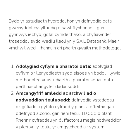
Bydd yr astudiaeth hydredol hon yn defnyddio data
gweinyddol cysylltiedig o sawl ffynhonnell, gan
gynnwys iechyd, gofal cymdeithasol a chyfiawnder
troseddol, sydd wedi’u lleoli yn y SAIL Databank. Mae’r
ymchwil wedi’i rhannu’n dri pharth gwaith methodolegol:
Adolygiad cyflym a pharatoi data:
adolygiad
cyflym o’r llenyddiaeth sydd eisoes yn bodoli i lywio
methodoleg yr astudiaeth a pharatoi setiau data
perthnasol ar gyfer dadansoddi.
Amcangyfrif amledd ac archwiliad o
nodweddion teuluoedd:
defnyddio ystadegau
disgrifiadol i gyfrifo cyfradd y plant a effeithir gan
ddefnydd alcohol gan rieni fesul 10,000 o blant.
Rhennir cyfraddau yn ôl ffactorau megis nodweddion
y plentyn, y teulu, yr amgylchedd a’r system.