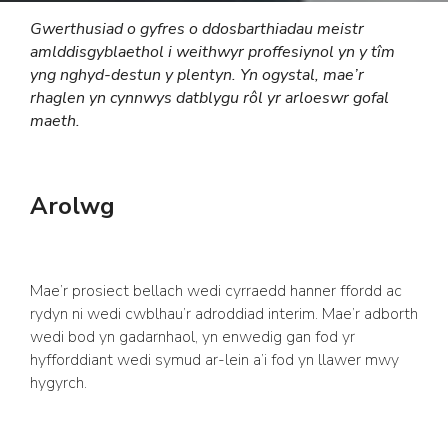
Gwerthusiad o gyfres o ddosbarthiadau meistr
amlddisgyblaethol i weithwyr proffesiynol yn y tîm
yng nghyd-destun y plentyn. Yn ogystal, mae’r
rhaglen yn cynnwys datblygu rôl yr arloeswr gofal
maeth.
Arolwg
Mae’r prosiect bellach wedi cyrraedd hanner ffordd ac
rydyn ni wedi cwblhau’r adroddiad interim. Mae’r adborth
wedi bod yn gadarnhaol, yn enwedig gan fod yr
hyfforddiant wedi symud ar-lein a’i fod yn llawer mwy
hygyrch.