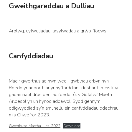
Gweithgareddau a Dulliau
Arolwg, cyfweliadau, arsylwadau a grŵp ffocws.
Canfyddiadau
Mae’r gwerthusiad hwn wedi’i gwblhau erbyn hyn.
Roedd yr adborth ar yr hyfforddiant dosbarth meistr yn
gadarnhaol dros ben, ac roedd rôl y Gofalwr Maeth
Arloesol yn un hynod addawol. Bydd gennym
ddigwyddiad sy’n amlinellu ein canfyddiadau ddechrau
mis Chwefror 2023.
Gwerthuso-Maethu-Lles-2022
Download