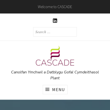
Skip
Welcome to CASCADE
to
content
LINKEDIN
SEARCH
FOR:
CASCADE
Canolfan Ymchwil a Datblygu Gofal Cymdeithasol
Plant
MENU