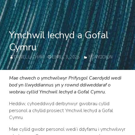
Ymchwil Iechyd a Gofal
Cymru
AUTHOR
POSTED
CATEGORIES
DANIEL LATHAM
EBRILL 3, 2025
NEWYDDION
ON
Mae chwech o ymchwilwyr Prifysgol Caerdydd wedi
bod yn llwyddiannus yn y rownd ddiweddaraf o
wobrau cyllid Ymchwil Iechyd a Gofal Cymru.
Heddiw, cyhoeddwyd derbynwyr gwobrau cyllid
personol a chyllid prosiect Ymchwil Iechyd a Gofal
Cymru.
Mae cyllid gwobr personol wedi’i ddyfarnu i ymchwilwyr