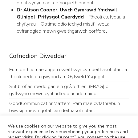
gofalwyr yn cael cefnogaeth briodol
Dr Alison Cooper, Uwch Gymrawd Ymchwil
Glinigol, Prifysgol Caerdydd
– Rheoli clefydau a
chyflyrau – Optimeiddio iechyd mislif i wella
cyfranogiad mewn gweithgarwch corfforol
Cofnodion Diweddar
Pum peth y mae angen i weithwyr cymdeithasol plant a
theuluoedd eu gwybod am Gyfweld Ysgogol
Sut brofiad roedd gan ein grŵp rhieni (PRAG) o
gyflwyno mewn cynhadledd academaidd
GoodCommunicationMatters: Pam mae cyfathrebu’n
bwysig mewn gofal cymdeithasol i blant
O Gymru i’r Eidal: Dysgu, Rhannu a Chryfhau Lleisiau Pobl
We use cookies on our website to give you the most
Ifanc
relevant experience by remembering your preferences and
repeat visits. By clicking “Accept”, you consent to the use
Dau ymchwilydd CASCADE yn cael dyfarniadau