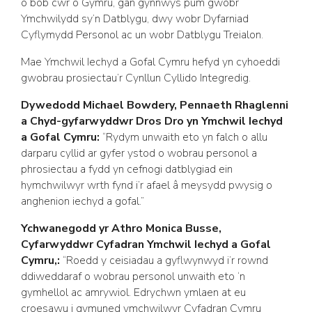
o bob cwr o Gymru, gan gynnwys pum gwobr
Ymchwilydd sy’n Datblygu, dwy wobr Dyfarniad
Cyflymydd Personol ac un wobr Datblygu Treialon.
Mae Ymchwil Iechyd a Gofal Cymru hefyd yn cyhoeddi
gwobrau prosiectau’r Cynllun Cyllido Integredig.
Dywedodd Michael Bowdery, Pennaeth Rhaglenni
a Chyd-gyfarwyddwr Dros Dro yn Ymchwil Iechyd
a Gofal Cymru:
“Rydym unwaith eto yn falch o allu
darparu cyllid ar gyfer ystod o wobrau personol a
phrosiectau a fydd yn cefnogi datblygiad ein
hymchwilwyr wrth fynd i’r afael â meysydd pwysig o
anghenion iechyd a gofal.”
Ychwanegodd yr Athro Monica Busse,
Cyfarwyddwr Cyfadran Ymchwil Iechyd a Gofal
Cymru,:
“Roedd y ceisiadau a gyflwynwyd i’r rownd
ddiweddaraf o wobrau personol unwaith eto ‘n
gymhellol ac amrywiol. Edrychwn ymlaen at eu
croesawu i gymuned ymchwilwyr Cyfadran Cymru