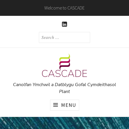
Skip
Welcome to CASCADE
to
content
LINKEDIN
SEARCH
FOR:
CASCADE
Canolfan Ymchwil a Datblygu Gofal Cymdeithasol
Plant
MENU