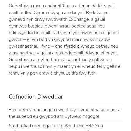
Gobeithiwn rannu enghreifftiau o arferion da fel y gall
eraill ledled Cymru ddysgu amdanynt. Byddwn yn
gwneud hyn drwy rwydwaith
ExChange
, a gallai
gynnwys blogiau, gweminarau, podlediadau neu
ddigwyddiadau eraill. Nid ydym yn chwilio am unigolion
gwych – er ein bod yn gwybod mai nhw sy’n cadw
gwasanaethau i fynd – ond ffyrdd o wneud pethau neu
wasanaethau y gallai ardaloedd eraill ddysgu ohonynt.
Gobeithiwn ar gyfer rhai gwasanaethau y gallwn eu
helpu i werthuso’r hyn y maent yn ei wneud fel y gellir ei
rannu yn y pen draw â chynulleidfa fwy fyth.
Cofnodion Diweddar
Pum peth y mae angen i weithwyr cymdeithasol plant a
theuluoedd eu gwybod am Gyfweld Ysgogol
Sut brofiad roedd gan ein grŵp rhieni (PRAG) o