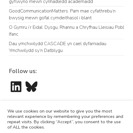
gyflwyno mewn cynhadledd academaidd
GoodCommunicationMatters: Pam mae cyfathrebu’n
bwysig mewn gofal cymdeithasol i blant
O Gymru i’r Eidal: Dysgu, Rhannu a Chryfhau Lleisiau Pobl
Ifanc
Dau ymchwilydd CASCADE yn cael dyfarniadau
Ymchwilydd sy’n Datblygu
Follow us:
LinkedIn
Bluesky
We use cookies on our website to give you the most
relevant experience by remembering your preferences and
repeat visits. By clicking “Accept”, you consent to the use
Post
of ALL the cookies.