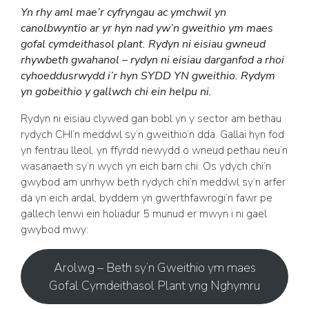
Yn rhy aml mae’r cyfryngau ac ymchwil yn
canolbwyntio ar yr hyn nad yw’n gweithio ym maes
gofal cymdeithasol plant. Rydyn ni eisiau gwneud
rhywbeth gwahanol – rydyn ni eisiau darganfod a rhoi
cyhoeddusrwydd i’r hyn SYDD YN gweithio. Rydym
yn gobeithio y gallwch chi ein helpu ni.
Rydyn ni eisiau clywed gan bobl yn y sector am bethau
rydych CHI’n meddwl sy’n gweithio’n dda. Gallai hyn fod
yn fentrau lleol, yn ffyrdd newydd o wneud pethau neu’n
wasanaeth sy’n wych yn eich barn chi. Os ydych chi’n
gwybod am unrhyw beth rydych chi’n meddwl sy’n arfer
da yn eich ardal, byddem yn gwerthfawrogi’n fawr pe
gallech lenwi ein holiadur 5 munud er mwyn i ni gael
gwybod mwy:
Arolwg – Beth sy’n Gweithio ym maes
Gofal Cymdeithasol Plant yng Nghymru