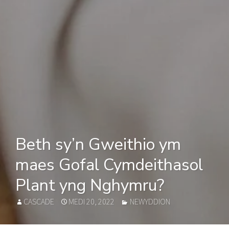
Beth sy’n Gweithio ym
maes Gofal Cymdeithasol
Plant yng Nghymru?
AUTHOR
POSTED
CATEGORIES
CASCADE
MEDI 20, 2022
NEWYDDION
ON