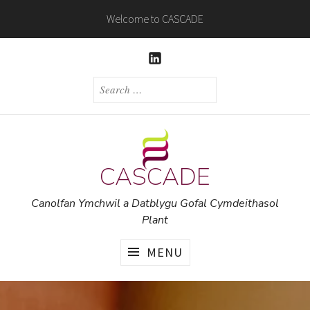
Skip
Welcome to CASCADE
to
content
LINKEDIN
SEARCH
FOR:
CASCADE
Canolfan Ymchwil a Datblygu Gofal Cymdeithasol
Plant
MENU