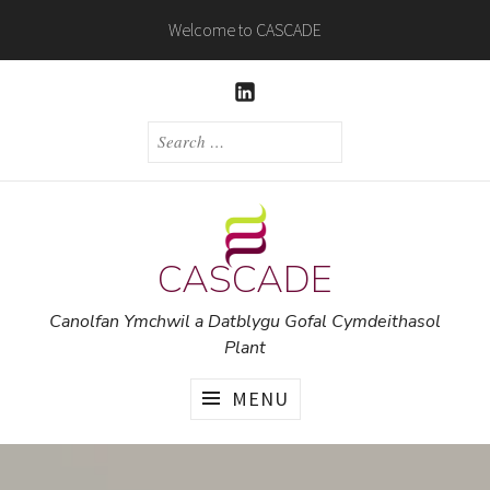
Skip
Welcome to CASCADE
to
content
LINKEDIN
SEARCH
FOR:
CASCADE
Canolfan Ymchwil a Datblygu Gofal Cymdeithasol
Plant
MENU