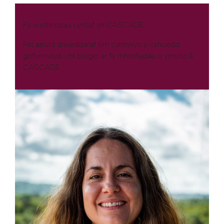
Fy wythnosau cyntaf yn CASCADE
Fel aelod diweddaraf tîm cynnwys y cyhoedd,
gofynnwyd i mi blogio ar fy mhrofiadau o ymuno â
CASCADE.