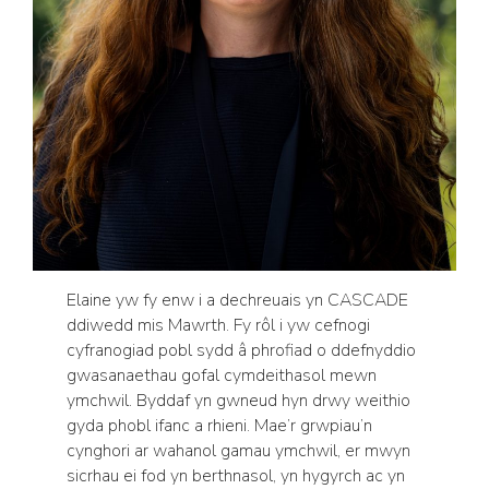
Elaine yw fy enw i a dechreuais yn CASCADE
ddiwedd mis Mawrth. Fy rôl i yw cefnogi
cyfranogiad pobl sydd â phrofiad o ddefnyddio
gwasanaethau gofal cymdeithasol mewn
ymchwil. Byddaf yn gwneud hyn drwy weithio
gyda phobl ifanc a rhieni. Mae’r grwpiau’n
cynghori ar wahanol gamau ymchwil, er mwyn
sicrhau ei fod yn berthnasol, yn hygyrch ac yn