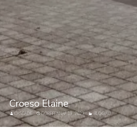
Croeso Elaine
AUTHOR
POSTED
CATEGORIES
CASCADE
GORFFENNAF 19, 2023
BLOGIAU
ON