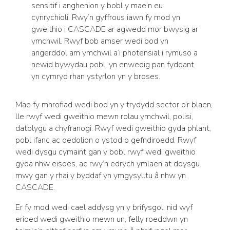
sensitif i anghenion y bobl y mae’n eu
cynrychioli. Rwy’n gyffrous iawn fy mod yn
gweithio i CASCADE ar agwedd mor bwysig ar
ymchwil. Rwyf bob amser wedi bod yn
angerddol am ymchwil a’i photensial i rymuso a
newid bywydau pobl, yn enwedig pan fyddant
yn cymryd rhan ystyrlon yn y broses.
Mae fy mhrofiad wedi bod yn y trydydd sector o’r blaen,
lle rwyf wedi gweithio mewn rolau ymchwil, polisi,
datblygu a chyfranogi. Rwyf wedi gweithio gyda phlant,
pobl ifanc ac oedolion o ystod o gefndiroedd. Rwyf
wedi dysgu cymaint gan y bobl rwyf wedi gweithio
gyda nhw eisoes, ac rwy’n edrych ymlaen at ddysgu
mwy gan y rhai y byddaf yn ymgysylltu â nhw yn
CASCADE.
Er fy mod wedi cael addysg yn y brifysgol, nid wyf
erioed wedi gweithio mewn un, felly roeddwn yn