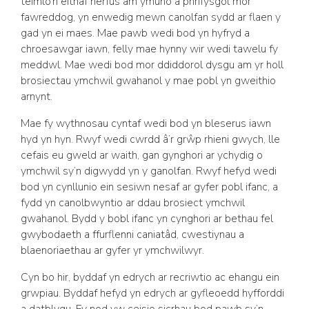
teimlo’n eithaf nerfus am ymuno â phrifysgol mor
fawreddog, yn enwedig mewn canolfan sydd ar flaen y
gad yn ei maes. Mae pawb wedi bod yn hyfryd a
chroesawgar iawn, felly mae hynny wir wedi tawelu fy
meddwl. Mae wedi bod mor ddiddorol dysgu am yr holl
brosiectau ymchwil gwahanol y mae pobl yn gweithio
arnynt.
Mae fy wythnosau cyntaf wedi bod yn bleserus iawn
hyd yn hyn. Rwyf wedi cwrdd â’r grŵp rhieni gwych, lle
cefais eu gweld ar waith, gan gynghori ar ychydig o
ymchwil sy’n digwydd yn y ganolfan. Rwyf hefyd wedi
bod yn cynllunio ein sesiwn nesaf ar gyfer pobl ifanc, a
fydd yn canolbwyntio ar ddau brosiect ymchwil
gwahanol. Bydd y bobl ifanc yn cynghori ar bethau fel
gwybodaeth a ffurflenni caniatâd, cwestiynau a
blaenoriaethau ar gyfer yr ymchwilwyr.
Cyn bo hir, byddaf yn edrych ar recriwtio ac ehangu ein
grwpiau. Byddaf hefyd yn edrych ar gyfleoedd hyfforddi
a datblygu. Fy nod yw ceisio sicrhau bod pawb sy’n